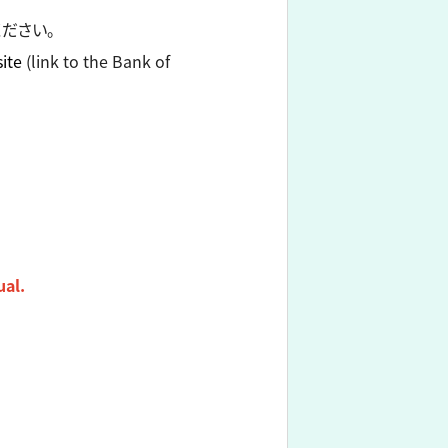
ください。
ite
(link to the Bank of
ual.