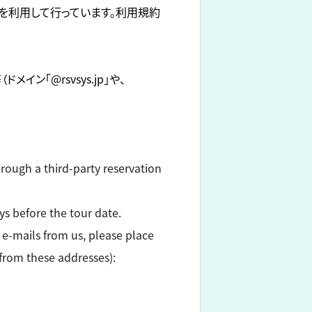
を利用して行っています。利用規約
「@rsvsys.jp」や、
hrough a third-party reservation
ays before the tour date.
 e-mails from us, please place
from these addresses):