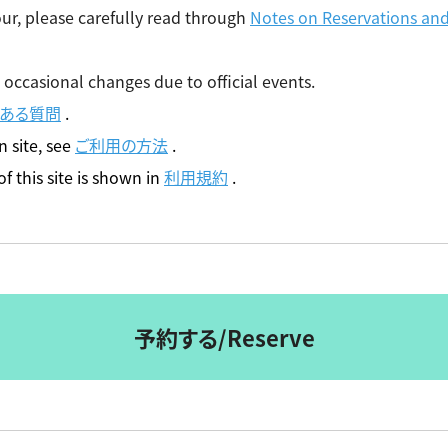
tour, please carefully read through
Notes on Reservations an
 occasional changes due to official events.
くある質問
.
n site, see
ご利用の方法
.
f this site is shown in
利用規約
.
予約する/Reserve