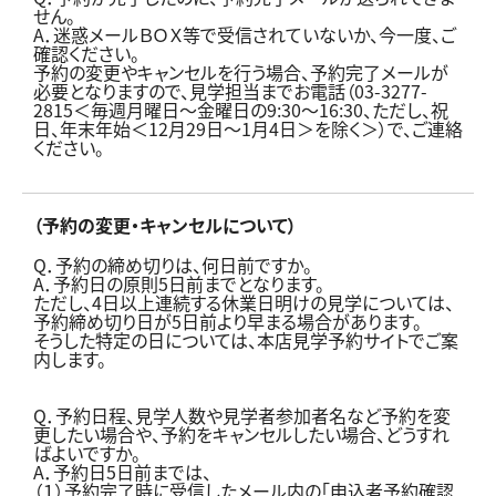
せん。
A．迷惑メールＢＯＸ等で受信されていないか、今一度、ご
確認ください。
予約の変更やキャンセルを行う場合、予約完了メールが
必要となりますので、見学担当までお電話（03-3277-
2815＜毎週月曜日～金曜日の9:30～16:30、ただし、祝
日、年末年始＜12月29日～1月4日＞を除く＞）で、ご連絡
ください。
（予約の変更・キャンセルについて）
Q．予約の締め切りは、何日前ですか。
A．予約日の原則5日前までとなります。
ただし、4日以上連続する休業日明けの見学については、
予約締め切り日が5日前より早まる場合があります。
そうした特定の日については、本店見学予約サイトでご案
内します。
Q．予約日程、見学人数や見学者参加者名など予約を変
更したい場合や、予約をキャンセルしたい場合、どうすれ
ばよいですか。
A．予約日5日前までは、
（１）予約完了時に受信したメール内の「申込者予約確認