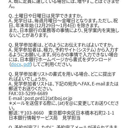
A．既に定員に達している場合には、増やすことはできませ
ん。
Q．土曜日や日曜日は見学できますか。
A．見学日は、毎週月曜日～金曜日となります。ただし、祝
日、年末年始（12月29日～1月4日）を除きます。
また、日本銀行の業務等の事情により、見学案内を実施し
ないことがあります。
Q．見学参加者は、どのようにお伝えすればよいですか。
A．見学参加者は、極力、予約サイト（システム）から入力す
るようにお願いします。何らかの事情で入力できない場合
には、日本銀行ホームページから書式をダウンロード
（
docx
、
pdf
）してご利用ください。
Q．見学参加者リストの書式を用いる場合、どこに提出す
ればよいでしょうか。
A．見学参加者リストは、下記の宛先へFAX、E-mailまたは
郵送でお送りください。
FAX：03-5299-6689
E-mail：post.prd12(at)boj.or.jp
＊メールを送信する際に、(at)を@に変更してお送りくださ
い。
郵送：〒103-8660 東京都中央区日本橋本石町2-1-1
日本銀行情報サービス局 見学担当
Q．予約が完了したのに、予約完了メールが送られてきま