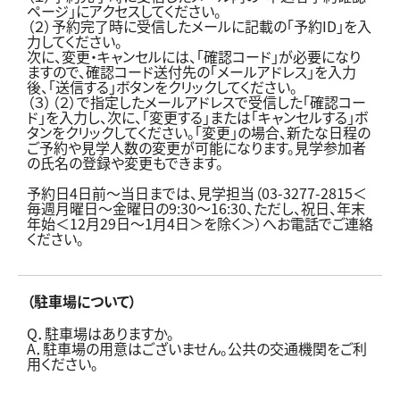
ページ」にアクセスしてください。
（２）予約完了時に受信したメールに記載の「予約ID」を入
力してください。
次に、変更・キャンセルには、「確認コード」が必要になり
ますので、確認コード送付先の「メールアドレス」を入力
後、「送信する」ボタンをクリックしてください。
（３）（２）で指定したメールアドレスで受信した「確認コー
ド」を入力し、次に、「変更する」または「キャンセルする」ボ
タンをクリックしてください。「変更」の場合、新たな日程の
ご予約や見学人数の変更が可能になります。見学参加者
の氏名の登録や変更もできます。
予約日4日前～当日までは、見学担当（03-3277-2815＜
毎週月曜日～金曜日の9:30～16:30、ただし、祝日、年末
年始＜12月29日～1月4日＞を除く＞）へお電話でご連絡
ください。
（駐車場について）
Q．駐車場はありますか。
A．駐車場の用意はございません。公共の交通機関をご利
用ください。